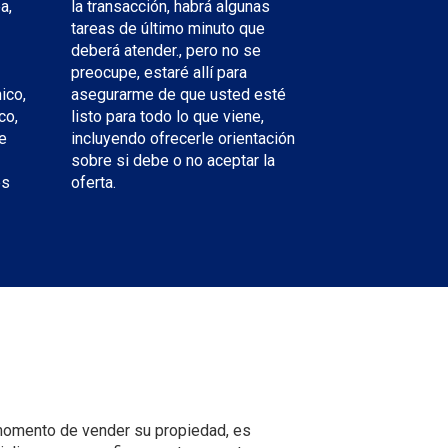
a,
la transacción, habrá algunas
tareas de último minuto que
deberá atender., pero no se
preocupe, estaré allí para
ico,
asegurarme de que usted esté
co,
listo para todo lo que viene,
de
incluyendo ofrecerle orientación
sobre si debe o no aceptar la
es
oferta.
 momento de vender su propiedad, es