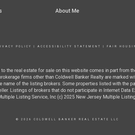
s
About Me
IVACY POLICY
|
ACCESSIBILITY STATEMENT
|
FAIR HOUSI
g to the real estate for sale on this website comes in part from
 brokerage firms other than Coldwell Banker Realty are marked wi
e name of the listing brokers. Some properties listed with the pa
ller. Listings of brokers that do not participate in Internet Data
tiple Listing Service, Inc (c) 2025 New Jersey Multiple Listing S
© 2026 COLDWELL BANKER REAL ESTATE LLC