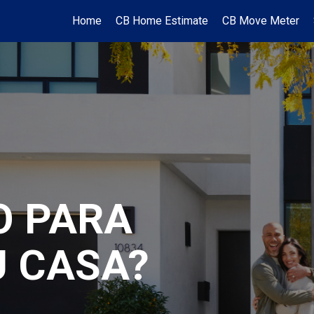
Home
CB Home Estimate
CB Move Meter
O PARA
U CASA?