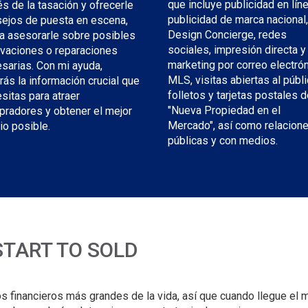
que incluye publicidad en líne
és de la tasación y ofrecerle
publicidad de marca nacional,
ejos de puesta en escena,
Design Concierge, redes
a asesorarle sobre posibles
sociales, impresión directa y
vaciones o reparaciones
marketing por correo electrón
sarias. Con mi ayuda,
MLS, visitas abiertas al públi
rás la información crucial que
folletos y tarjetas postales 
sitas para atraer
"Nueva Propiedad en el
radores y obtener el mejor
Mercado", así como relacion
io posible.
públicas y con medios.
START TO SOLD
 financieros más grandes de la vida, así que cuando llegue el