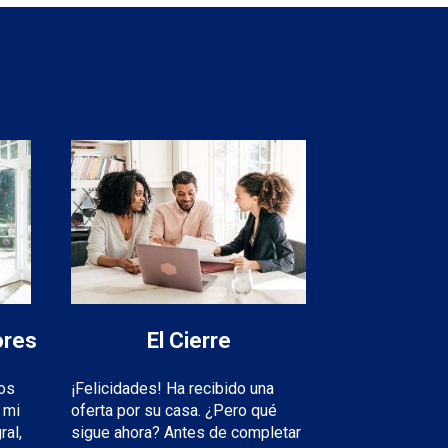
ores
El Cierre
los
¡Felicidades! Ha recibido una
 mi
oferta por su casa. ¿Pero qué
ral,
sigue ahora? Antes de completar