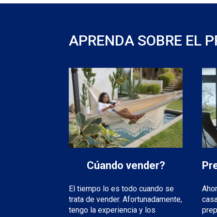
APRENDA SOBRE EL P
Pr
Cúando vender?
Ahor
El tiempo lo es todo cuando se
casa
trata de vender. Afortunadamente,
prep
tengo la experiencia y los