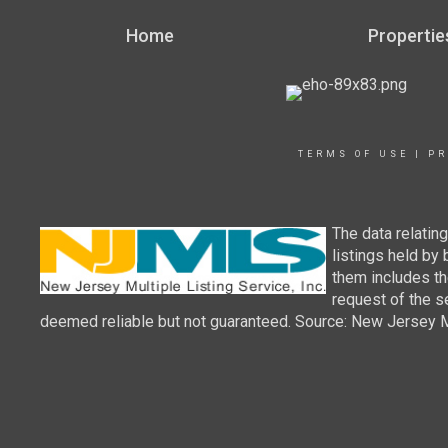
Home
Propertie
TERMS OF USE
|
PR
The data relatin
listings held by
them includes th
request of the se
deemed reliable but not guaranteed. Source: New Jersey Mul